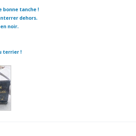
 bonne tanche !
enterrer dehors.
en noir.
 terrier !