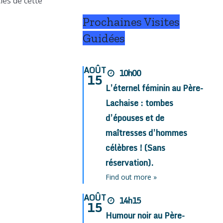
cles de cette
Prochaines Visites
Guidées
AOÛT
10h00
15
L’éternel féminin au Père-
Lachaise : tombes
d’épouses et de
maîtresses d’hommes
célèbres ! (Sans
réservation).
Find out more »
AOÛT
14h15
15
Humour noir au Père-