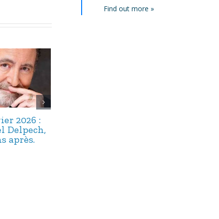
Find out more »
ier 2026 :
22 décembre
17 décembre 
l Delpech,
2025 : Maître
: Alphonse
s après.
Floriot, un
Boudard,
« bavard » bien
capitaine du
oublié.
navire argot.