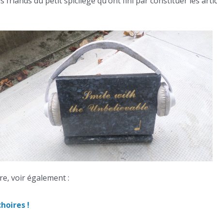
 friands du petit spicilège qu’ont fini par constituer les arti
e, voir également :
hoires !