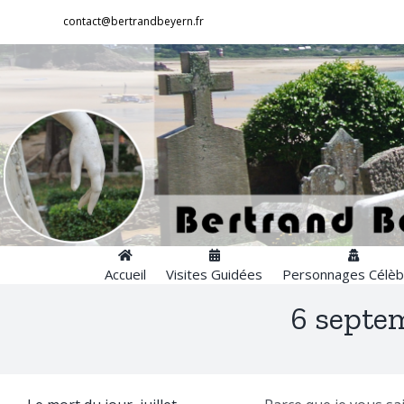
Passer
contact@bertrandbeyern.fr
au
contenu
Accueil
Visites Guidées
Personnages Célèb
6 septem