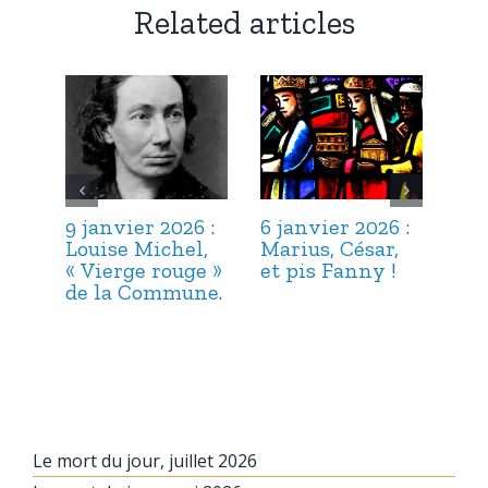
Related articles
9 janvier 2026 :
6 janvier 2026 :
3 j
Louise Michel,
Marius, César,
Lou
« Vierge rouge »
et pis Fanny !
Suc
de la Commune.
ma
hab
Le mort du jour, juillet 2026