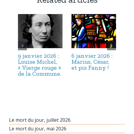
9 janvier 2026 :
6 janvier 2026 :
3 j
Louise Michel,
Marius, César,
Lou
« Vierge rouge »
et pis Fanny !
Suc
de la Commune.
ma
hab
Le mort du jour, juillet 2026
Le mort du jour, mai 2026