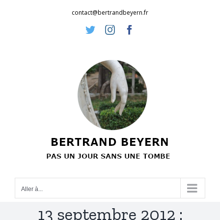
Passer
contact@bertrandbeyern.fr
au
Twitter
Instagram
Facebook
contenu
Aller à...
13 septembre 2012 :