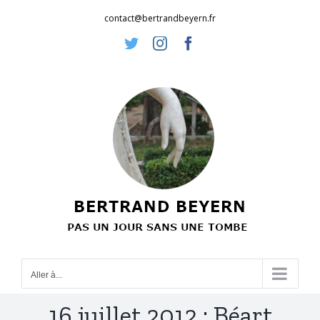
Passer
contact@bertrandbeyern.fr
au
Twitter
Instagram
Facebook
contenu
Aller à...
16 juillet 2012 : Béart