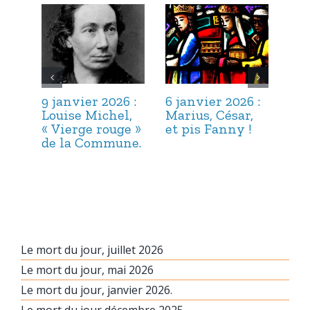
9 janvier 2026 :
6 janvier 2026 :
3 j
Louise Michel,
Marius, César,
Lou
« Vierge rouge »
et pis Fanny !
Suc
de la Commune.
ma
hab
Le mort du jour, juillet 2026
Le mort du jour, mai 2026
Le mort du jour, janvier 2026.
Le mort du jour décembre 2025