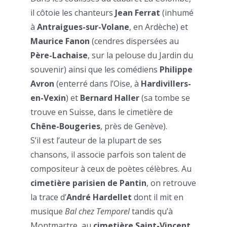
il côtoie les chanteurs
Jean Ferrat
(inhumé
à
Antraigues-sur-Volane
, en Ardèche) et
Maurice Fanon
(cendres dispersées au
Père-Lachaise
, sur la pelouse du Jardin du
souvenir) ainsi que les comédiens
Philippe
Avron
(enterré dans l’Oise, à
Hardivillers-
en-Vexin
) et
Bernard Haller
(sa tombe se
trouve en Suisse, dans le cimetière de
Chêne-Bougeries
, près de Genève).
S’il est l’auteur de la plupart de ses
chansons, il associe parfois son talent de
compositeur à ceux de poètes célèbres. Au
cimetière parisien de Pantin
, on retrouve
la trace d’
André Hardellet
dont il mit en
musique
Bal chez Temporel
tandis qu’à
Montmartre, au
cimetière Saint-Vincent
,