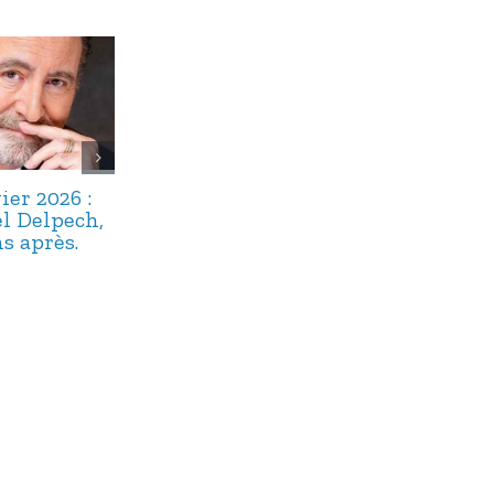
ier 2026 :
22 décembre
17 décembre 
l Delpech,
2025 : Maître
: Alphonse
s après.
Floriot, un
Boudard,
« bavard » bien
capitaine du
oublié.
navire argot.