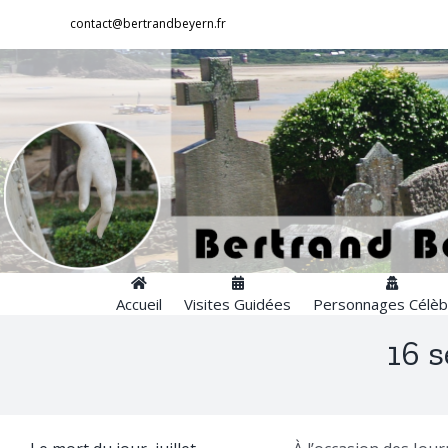
Passer
contact@bertrandbeyern.fr
au
contenu
Accueil
Visites Guidées
Personnages Célèb
16 