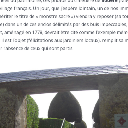
rnées du patrimoine, ces photos du cimetière de
Bouère
(May
 village français. Un jour, que j’espère lointain, un de nos 
ériter le titre de « monstre sacré ») viendra y reposer (sa t
e) dans un de ces enclos délimités par des buis impeccables, 
it, aménagé en 1778, devrait être cité comme l’exemple même
l est l’objet (félicitations aux jardiniers locaux), remplit sa 
r l’absence de ceux qui sont partis.