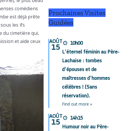
enne), le plus beau
immenses comédiens
Prochaines Visites
ombe est déjà prête
Guidées
sous les ifs
 du cimetière qui,
AOÛT
mission et aide ceux
10h00
15
L’éternel féminin au Père-
Lachaise : tombes
d’épouses et de
maîtresses d’hommes
célèbres ! (Sans
réservation).
Find out more »
AOÛT
14h15
15
Humour noir au Père-