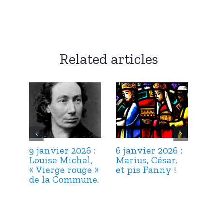
Related articles
9 janvier 2026 :
6 janvier 2026 :
3 j
Louise Michel,
Marius, César,
Lou
« Vierge rouge »
et pis Fanny !
Suc
de la Commune.
ma
hab