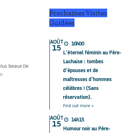
Prochaines Visites
Guidées
AOÛT
10h00
15
L’éternel féminin au Père-
Lachaise : tombes
plus beaux (le
d’épouses et de
r.
maîtresses d’hommes
célèbres ! (Sans
réservation).
Find out more »
AOÛT
14h15
15
Humour noir au Père-