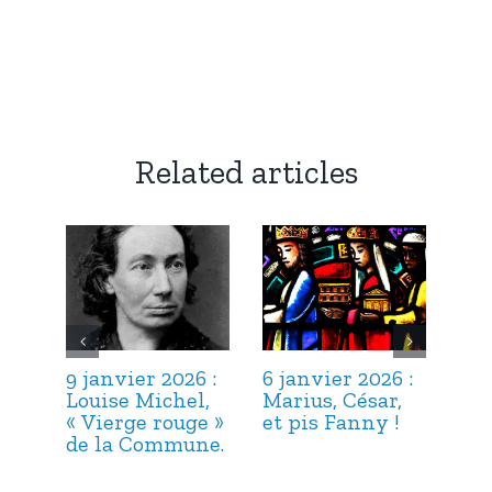
Related articles
9 janvier 2026 :
6 janvier 2026 :
3 j
Louise Michel,
Marius, César,
Lou
« Vierge rouge »
et pis Fanny !
Suc
de la Commune.
ma
hab