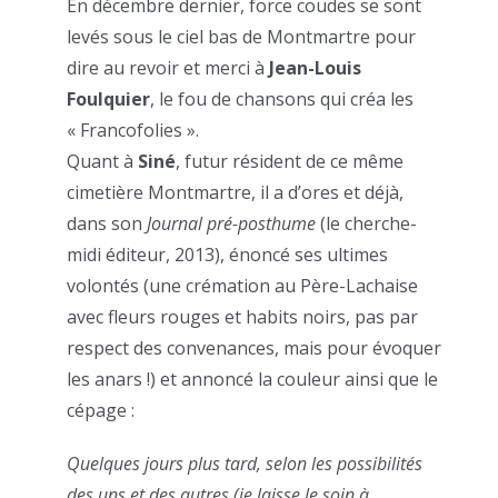
En décembre dernier, force coudes se sont
levés sous le ciel bas de Montmartre pour
dire au revoir et merci à
Jean-Louis
Foulquier
, le fou de chansons qui créa les
« Francofolies ».
Quant à
Siné
, futur résident de ce même
cimetière Montmartre, il a d’ores et déjà,
dans son
Journal pré-posthume
(le cherche-
midi éditeur, 2013), énoncé ses ultimes
volontés (une crémation au Père-Lachaise
avec fleurs rouges et habits noirs, pas par
respect des convenances, mais pour évoquer
les anars !) et annoncé la couleur ainsi que le
cépage :
Quelques jours plus tard, selon les possibilités
des uns et des autres (je laisse le soin à