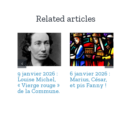
Related articles
9 janvier 2026 :
6 janvier 2026 :
3 j
Louise Michel,
Marius, César,
Lou
« Vierge rouge »
et pis Fanny !
Suc
de la Commune.
ma
hab