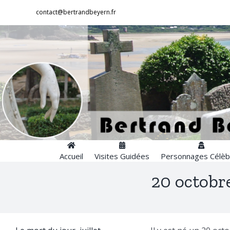
Passer
contact@bertrandbeyern.fr
au
contenu
Accueil
Visites Guidées
Personnages Célèb
20 octobre