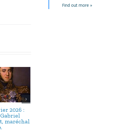
Find out more »
ier 2026 :
2 janvier 2026 :
22 décembre
-Gabriel
Michel Delpech,
2025 : Maître
t, maréchal
dix ans après.
Floriot, un
.
« bavard » bi