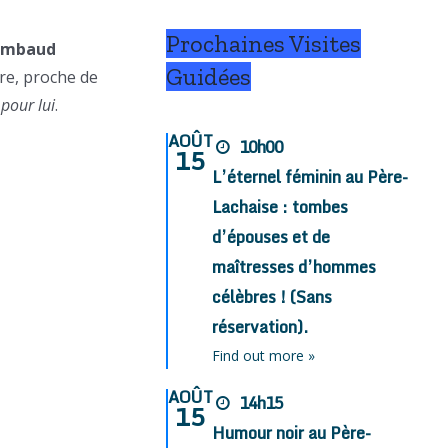
Prochaines Visites
Rimbaud
Guidées
ure, proche de
 pour lui
.
AOÛT
10h00
15
L’éternel féminin au Père-
Lachaise : tombes
d’épouses et de
maîtresses d’hommes
célèbres ! (Sans
réservation).
Find out more »
AOÛT
14h15
15
Humour noir au Père-