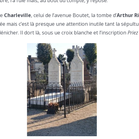
obre, l’a fuie mais, au bout du compte, y repose.
de
Charleville
, celui de l’avenue Boutet, la tombe d’
Arthur 
ée mais c’est là presque une attention inutile tant la sépult
dénicher. Il dort là, sous ue croix blanche et l’inscription
Priez