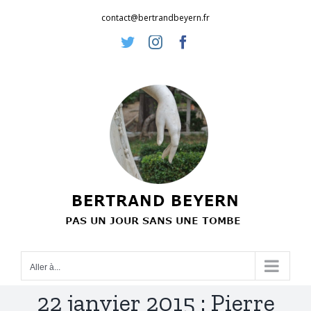
Passer
contact@bertrandbeyern.fr
au
Twitter
Instagram
Facebook
contenu
Aller à...
22 janvier 2015 : Pierre