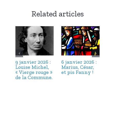
Related articles
9 janvier 2026 :
6 janvier 2026 :
3 j
Louise Michel,
Marius, César,
Lou
« Vierge rouge »
et pis Fanny !
Suc
de la Commune.
ma
hab