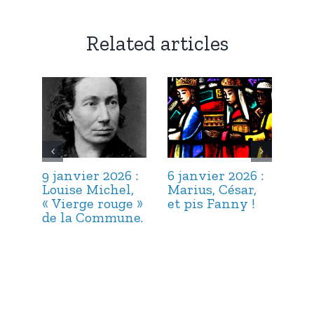
Related articles
9 janvier 2026 :
6 janvier 2026 :
3 j
Louise Michel,
Marius, César,
Lou
« Vierge rouge »
et pis Fanny !
Suc
de la Commune.
ma
hab