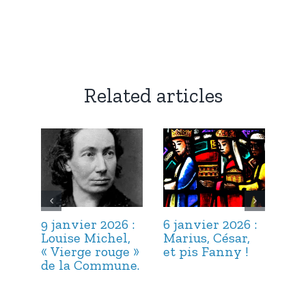
Related articles
9 janvier 2026 :
6 janvier 2026 :
3 j
Louise Michel,
Marius, César,
Lou
« Vierge rouge »
et pis Fanny !
Suc
de la Commune.
ma
hab