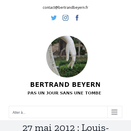
Passer
contact@bertrandbeyern.fr
au
Twitter
Instagram
Facebook
contenu
Aller à...
27 mai 2012 : Louis-