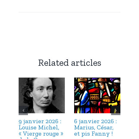
Related articles
9 janvier 2026 :
6 janvier 2026 :
3 j
Louise Michel,
Marius, César,
Lou
« Vierge rouge »
et pis Fanny !
Suc