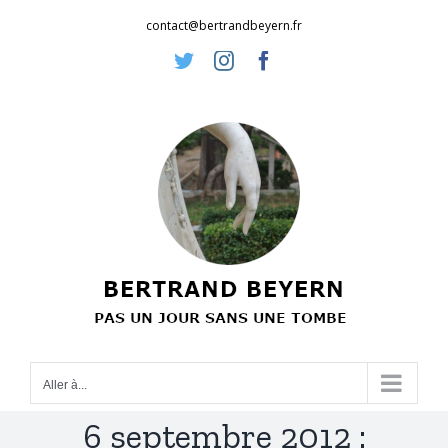
Passer
contact@bertrandbeyern.fr
au
Twitter
Instagram
Facebook
contenu
Aller à...
6 septembre 2012 :