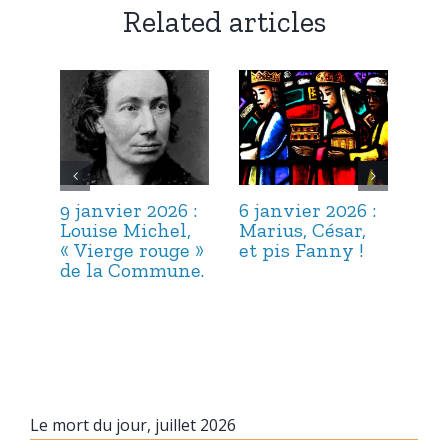
Related articles
9 janvier 2026 :
6 janvier 2026 :
3 j
Louise Michel,
Marius, César,
Lou
« Vierge rouge »
et pis Fanny !
Suc
de la Commune.
ma
hab
Le mort du jour, juillet 2026