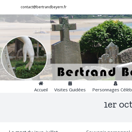
Passer
contact@bertrandbeyern.fr
au
contenu
Accueil
Visites Guidées
Personnages Célèb
1er oc