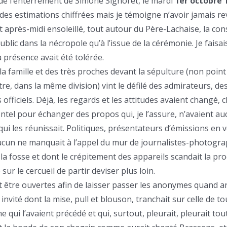
de l’enterrement de Simone Signoret, le mardi
1er octobre 
 des estimations chiffrées mais je témoigne n’avoir jamais r
et après-midi ensoleillé, tout autour du Père-Lachaise, la co
public dans la nécropole qu’à l’issue de la cérémonie. Je faisai
 présence avait été tolérée.
la famille et des très proches devant la sépulture (non poin
re, dans la même division) vint le défilé des admirateurs, de
officiels. Déjà, les regards et les attitudes avaient changé, 
tel pour échanger des propos qui, je l’assure, n’avaient a
qui les réunissait. Politiques, présentateurs d’émissions en 
ucun ne manquait à l’appel du mur de journalistes-photogr
a fosse et dont le crépitement des appareils scandait la pro
sur le cercueil de partir deviser plus loin.
t être ouvertes afin de laisser passer les anonymes quand ar
invité dont la mise, pull et blouson, tranchait sur celle de to
qui l’avaient précédé et qui, surtout, pleurait, pleurait tou