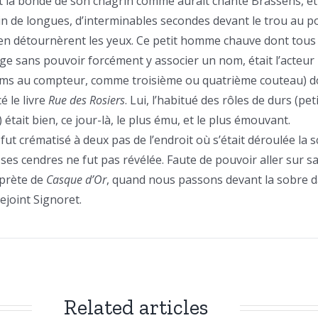
t la bonde de son chagrin comme aurait chanté Brassens, et
in de longues, d’interminables secondes devant le trou au po
en détournèrent les yeux. Ce petit homme chauve dont tous 
age sans pouvoir forcément y associer un nom, était l’acteur
ilms au compteur, comme troisième ou quatrième couteau) 
é le livre
Rue des Rosiers
. Lui, l’habitué des rôles de durs (pet
tait bien, ce jour-là, le plus ému, et le plus émouvant.
 fut crématisé à deux pas de l’endroit où s’était déroulée la s
 ses cendres ne fut pas révélée. Faute de pouvoir aller sur s
rprète de
Casque d’Or
, quand nous passons devant la sobre d
ejoint Signoret.
Related articles