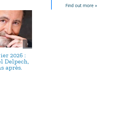
Find out more »
ier 2026 :
22 décembre
17 décembre 
l Delpech,
2025 : Maître
: Alphonse
s après.
Floriot, un
Boudard,
« bavard » bien
capitaine du
oublié.
navire argot.