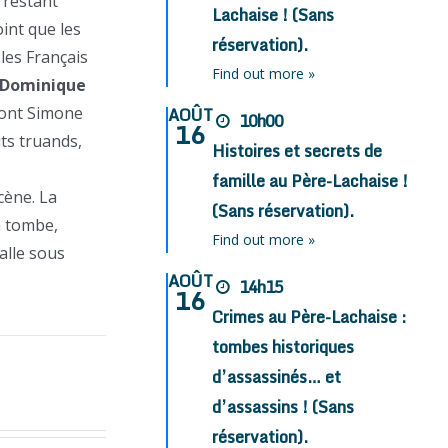
 restant
Lachaise ! (Sans
int que les
réservation).
les Français
Find out more »
Dominique
dont Simone
AOÛT
10h00
16
its truands,
Histoires et secrets de
famille au Père-Lachaise !
cène. La
(Sans réservation).
a tombe,
Find out more »
alle sous
AOÛT
14h15
16
Crimes au Père-Lachaise :
tombes historiques
d’assassinés… et
d’assassins ! (Sans
réservation).