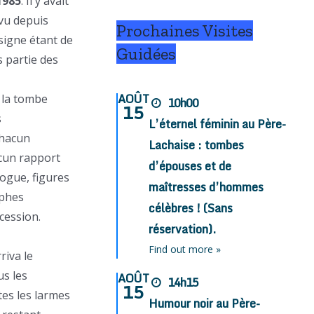
1985
. Il y avait
evu depuis
Prochaines Visites
nsigne étant de
Guidées
s partie des
AOÛT
t la tombe
10h00
15
s
L’éternel féminin au Père-
chacun
Lachaise : tombes
ucun rapport
d’épouses et de
vogue, figures
maîtresses d’hommes
aphes
célèbres ! (Sans
cession.
réservation).
Find out more »
riva le
us les
AOÛT
14h15
15
tes les larmes
Humour noir au Père-