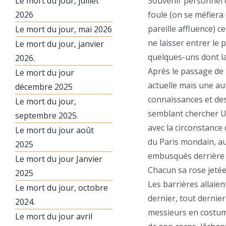
Le mort du jour, juillet
Souvenir personnel 
2026
foule (on se méfiera
pareille affluence) c
Le mort du jour, mai 2026
ne laisser entrer le 
Le mort du jour, janvier
quelques-uns dont la
2026.
Après le passage de 
Le mort du jour
actuelle mais une aut
décembre 2025
connaissances et des 
Le mort du jour,
semblant chercher Un
septembre 2025.
avec la circonstance 
Le mort du jour août
du Paris mondain, a
2025
embusqués derrière l
Le mort du jour Janvier
Chacun sa rose jetée 
2025
Les barrières allaien
Le mort du jour, octobre
dernier, tout dernier 
2024.
messieurs en costume 
Le mort du jour avril