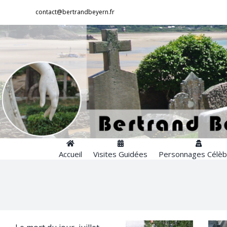
Passer
contact@bertrandbeyern.fr
au
contenu
Accueil
Visites Guidées
Personnages Célèb