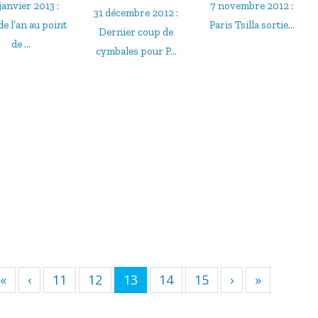
janvier 2013 :
7 novembre 2012 :
31 décembre 2012 :
de l’an au point
Paris Tsilla sortie…
Dernier coup de
de ...
cymbales pour P...
«
‹
11
12
13
14
15
›
»