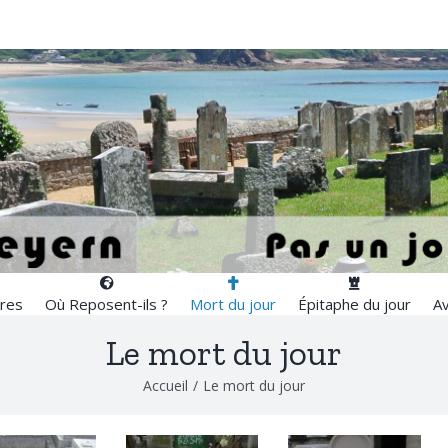
res
Où Reposent-ils ?
Mort du jour
Épitaphe du jour
Av
Le mort du jour
Accueil
/
Le mort du jour