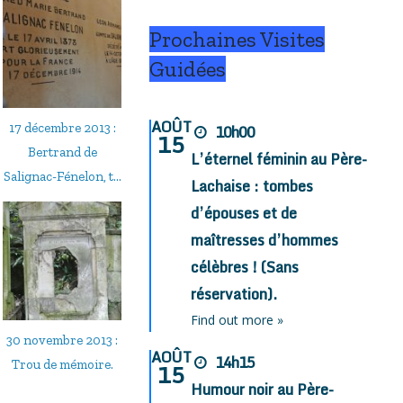
Prochaines Visites
Guidées
AOÛT
17 décembre 2013 :
10h00
15
Bertrand de
L’éternel féminin au Père-
Salignac-Fénelon, t...
Lachaise : tombes
d’épouses et de
maîtresses d’hommes
célèbres ! (Sans
réservation).
Find out more »
30 novembre 2013 :
AOÛT
14h15
Trou de mémoire.
15
Humour noir au Père-