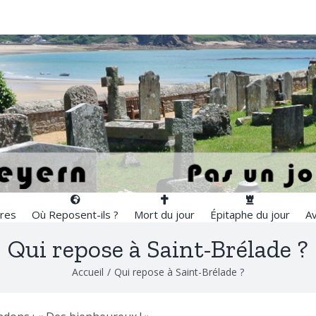
res
Où Reposent-ils ?
Mort du jour
Épitaphe du jour
Av
Qui repose à Saint-Brélade ?
Accueil
/
Qui repose à Saint-Brélade ?