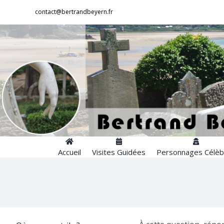
Passer
contact@bertrandbeyern.fr
au
contenu
Accueil
Visites Guidées
Personnages Célèb