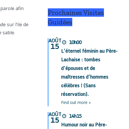
 parole afin
Prochaines Visites
Guidées
e sur l’ile de
e sable.
AOÛT
10h00
15
L’éternel féminin au Père-
Lachaise : tombes
d’épouses et de
maîtresses d’hommes
célèbres ! (Sans
réservation).
Find out more »
AOÛT
14h15
15
Humour noir au Père-