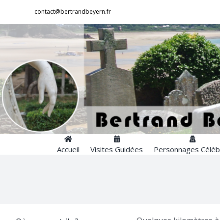
Passer
contact@bertrandbeyern.fr
au
contenu
Accueil
Visites Guidées
Personnages Célèb