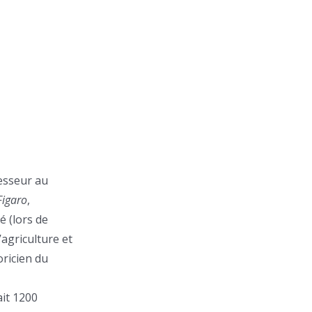
fesseur au
Figaro
,
é (lors de
’agriculture et
oricien du
ait 1200