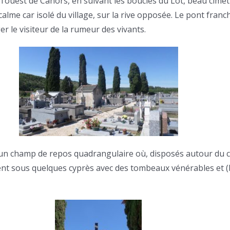
l’ouest de Cahors, en suivant les boucles du Lot, beau cimet
calme car isolé du village, sur la rive opposée. Le pont franc
er le visiteur de la rumeur des vivants.
 un champ de repos quadrangulaire où, disposés autour du ca
nent sous quelques cyprès avec des tombeaux vénérables et 