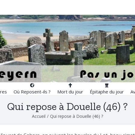
res
Où Reposent-ils ?
Mort du jour
Épitaphe du jour
Av
Qui repose à Douelle (46) ?
Accueil
/
Qui repose à Douelle (46) ?