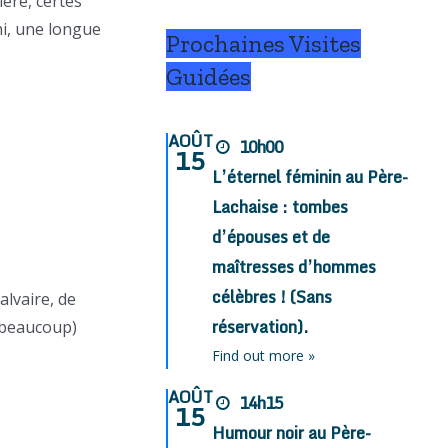
ière, certes
hi, une longue
Prochaines Visites
Guidées
AOÛT
10h00
15
L’éternel féminin au Père-
Lachaise : tombes
d’épouses et de
maîtresses d’hommes
célèbres ! (Sans
lvaire, de
réservation).
(beaucoup)
Find out more »
AOÛT
14h15
15
Humour noir au Père-