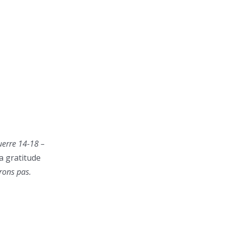
uerre 14-18 –
la gratitude
erons pas.