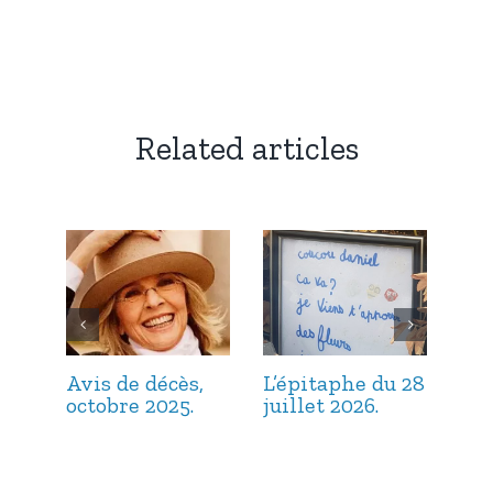
Related articles
Avis de décès,
L’épitaphe du 28
L’é
octobre 2025.
juillet 2026.
jui