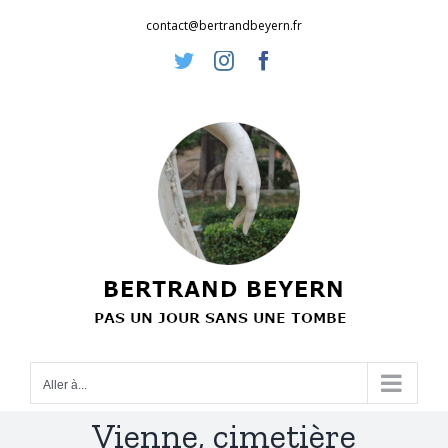
Passer
contact@bertrandbeyern.fr
au
Twitter
Instagram
Facebook
contenu
Aller à...
Vienne, cimetière