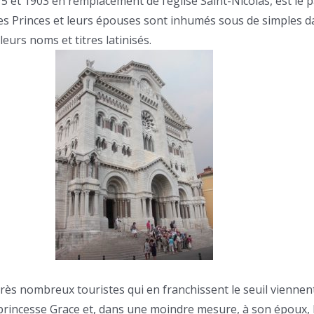
875 et 1903 en remplacement de l’église Saint-Nicolas, est le
 Les Princes et leurs épouses sont inhumés sous de simples d
eurs noms et titres latinisés.
 très nombreux touristes qui en franchissent le seuil viennen
rincesse Grace et, dans une moindre mesure, à son époux, l