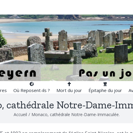
res
Où Reposent-ils ?
Mort du jour
Épitaphe du jour
Av
, cathédrale Notre-Dame-Imm
Accueil
/
Monaco, cathédrale Notre-Dame-Immaculée.