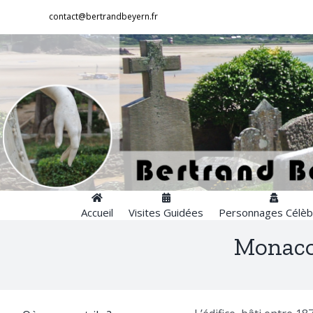
Passer
contact@bertrandbeyern.fr
au
contenu
Accueil
Visites Guidées
Personnages Célèb
Monaco