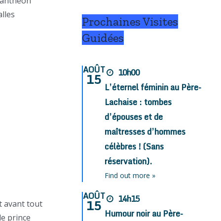
 panthéon
alles
Prochaines Visites
Guidées
AOÛT
10h00
15
L’éternel féminin au Père-
Lachaise : tombes
d’épouses et de
maîtresses d’hommes
célèbres ! (Sans
réservation).
Find out more »
AOÛT
14h15
15
t avant tout
Humour noir au Père-
e prince