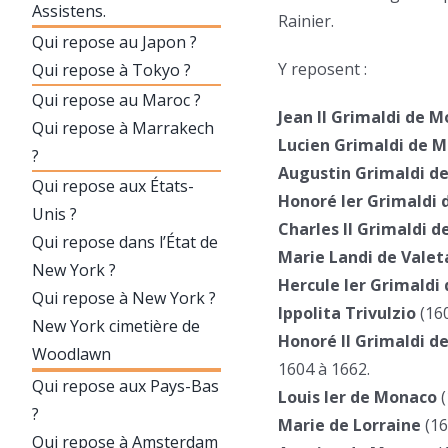
Assistens.
Rainier.
Qui repose au Japon ?
Y reposent :
Qui repose à Tokyo ?
Qui repose au Maroc ?
Jean II Grimaldi de 
Qui repose à Marrakech
Lucien Grimaldi de 
?
Augustin Grimaldi d
Qui repose aux États-
Honoré Ier Grimaldi
Unis ?
Charles II Grimaldi 
Qui repose dans l’État de
Marie Landi de Valet
New York ?
Hercule Ier Grimaldi
Qui repose à New York ?
Ippolita Trivulzio
(160
New York cimetière de
Honoré II Grimaldi 
Woodlawn
1604 à 1662.
Qui repose aux Pays-Bas
Louis Ier de Monaco
(
?
Marie de Lorraine
(16
Qui repose à Amsterdam